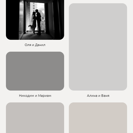
Оля и Данил
Никодим и Мариам
Алина и Ваня