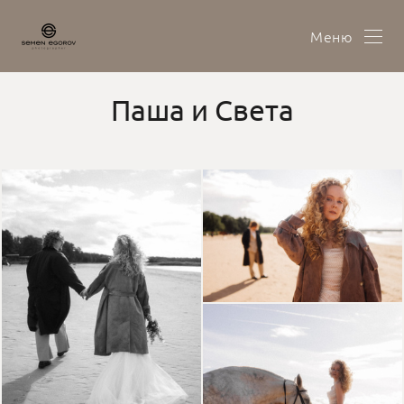
Меню
Паша и Света