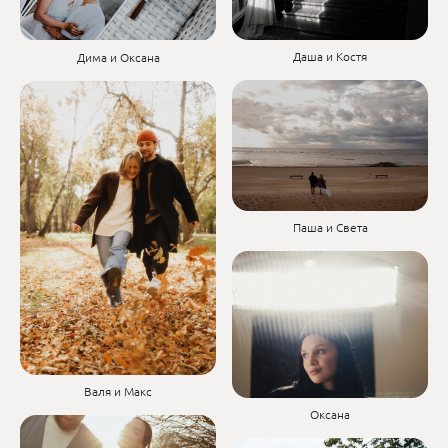
Даша и Костя
Дима и Оксана
Паша и Света
Валя и Макс
Оксана