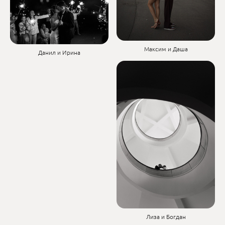
Максим и Даша
Данил и Ирина
Лиза и Богдан